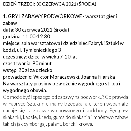
DZIEŃ TRZECI: 30 CZERWCA 2021 (ŚRODA)
1. GRY I ZABAWY PODWÓRKOWE - warsztat gier i
zabaw
data: 30 czerwca 2021 (środa)
godzina: 11:00-12:30
miejsce: sala warsztatowa i dziedziniec Fabryki Sztuki w
Łodzi, ul. Tymienieckiego 3
uczestnicy: dzieci w wieku 7-10 lat
czas trwania: 90 minut
wstęp: 20 zł za dziecko
prowadzenie: Wiktor Moraczewski, Joanna Filarska
Na warsztaty prosimy o założenie wygodnego stroju i
wygodnego obuwia.
Co może być lepszego od zabawy na podwórku? Co prawda
w Fabryce Sztuki nie mamy trzepaka, ale teren wspaniale
nadaje się na zabawę w chowanego i podchody. Będą też
skakanki, kapsle, kreda, guma do skakania i mnóstwo zabaw
takich jak cymbergaj, palant, berek i krowa.