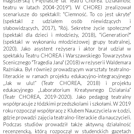
magisterską ("Piętnaście lat Teatru Chorea. Działalność
teatru w latach 2004-2019"). W CHOREI zrealizował
scenariusze do spektaklI: "Ciemność. To co jest ukryte"
(spektakl z udziałem osób niewidzących i
słabowidzących, 2017), "Rój. Sekretne życie społeczne"
(spektakl dla dzieci i młodzieży, 2018), "iGeneration?"
(spektakl w wykonaniu młodzieżowej grupy teatralnej,
2020). Jako asystent reżysera i aktor brał udział w
spektaklu Teatru CHOREA i Warszawskiego Towarzystwa
Scenicznego "Tragedia Jana" (2018) w reżyserii Waldemara
Raźniaka. Był również prowadzącym warsztaty teatralno-
literackie w ramach projektu edukacyjno-integracyjnego
„Jak w ulu!” (Teatr CHOREA, 2018) i projektu
edukacyjnego „Laboratorium Kreatywnego Działania”
(Teatr CHOREA, 2019-2020). Jako pedagog teatralny
współpracuje z łódzkimi przedszkolami i szkołami. W 2019
roku rozpoczął współpracę z Klubem Nauczyciela w Łodzi,
gdzie prowadzi zajęcia teatralno-literackie dla nauczycieli.
Podczas studiów prowadził także aktywną działalność
recenzencką, którą rozpoczął w studenckich gazetach