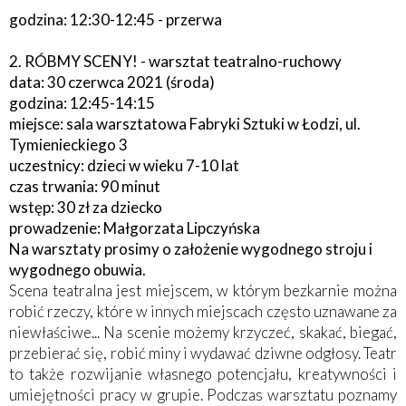
godzina: 12:30-12:45 - przerwa
2. RÓBMY SCENY! - warsztat teatralno-ruchowy
data: 30 czerwca 2021 (środa)
godzina: 12:45-14:15
miejsce: sala warsztatowa Fabryki Sztuki w Łodzi, ul.
Tymienieckiego 3
uczestnicy: dzieci w wieku 7-10 lat
czas trwania: 90 minut
wstęp: 30 zł za dziecko
prowadzenie: Małgorzata Lipczyńska
Na warsztaty prosimy o założenie wygodnego stroju i
wygodnego obuwia.
Scena teatralna jest miejscem, w którym bezkarnie można
robić rzeczy, które w innych miejscach często uznawane za
niewłaściwe... Na scenie możemy krzyczeć, skakać, biegać,
przebierać się, robić miny i wydawać dziwne odgłosy. Teatr
to także rozwijanie własnego potencjału, kreatywności i
umiejętności pracy w grupie. Podczas warsztatu poznamy