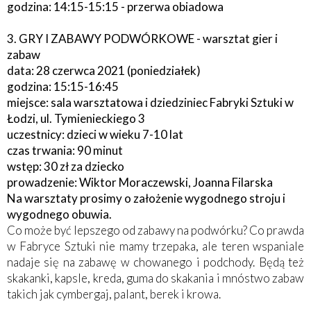
godzina: 14:15-15:15 - przerwa obiadowa
3. GRY I ZABAWY PODWÓRKOWE
- warsztat gier i
zabaw
data: 28 czerwca 2021 (poniedziałek)
godzina: 15:15-16:45
miejsce: sala warsztatowa i dziedziniec Fabryki Sztuki w
Łodzi, ul. Tymienieckiego 3
uczestnicy: dzieci w wieku 7-10 lat
czas trwania: 90 minut
wstęp: 30 zł za dziecko
prowadzenie: Wiktor Moraczewski, Joanna Filarska
Na warsztaty prosimy o założenie wygodnego stroju i
wygodnego obuwia.
Co może być lepszego od zabawy na podwórku? Co prawda
w Fabryce Sztuki nie mamy trzepaka, ale teren wspaniale
nadaje się na zabawę w chowanego i podchody. Będą też
skakanki, kapsle, kreda, guma do skakania i mnóstwo zabaw
takich jak cymbergaj, palant, berek i krowa.