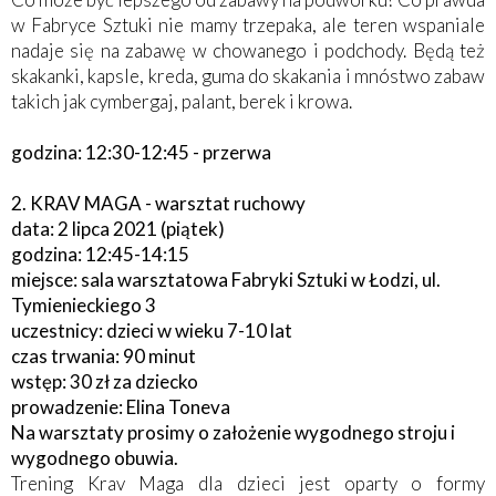
w Fabryce Sztuki nie mamy trzepaka, ale teren wspaniale
nadaje się na zabawę w chowanego i podchody. Będą też
skakanki, kapsle, kreda, guma do skakania i mnóstwo zabaw
takich jak cymbergaj, palant, berek i krowa.
godzina: 12:30-12:45 - przerwa
2. KRAV MAGA - warsztat ruchowy
data: 2 lipca 2021 (piątek)
godzina: 12:45-14:15
miejsce: sala warsztatowa Fabryki Sztuki w Łodzi, ul.
Tymienieckiego 3
uczestnicy: dzieci w wieku 7-10 lat
czas trwania: 90 minut
wstęp: 30 zł za dziecko
prowadzenie: Elina Toneva
Na warsztaty prosimy o założenie wygodnego stroju i
wygodnego obuwia.
Trening Krav Maga dla dzieci jest oparty o formy