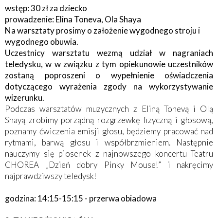
wstęp: 30 zł za dziecko
prowadzenie: Elina Toneva, Ola Shaya
Na warsztaty prosimy o założenie wygodnego stroju i
wygodnego obuwia.
Uczestnicy warsztatu wezmą udział w nagraniach
teledysku, w w związku z tym opiekunowie uczestników
zostaną poproszeni o wypełnienie oświadczenia
dotyczącego wyrażenia zgody na wykorzystywanie
wizerunku.
Podczas warsztatów muzycznych z Eliną Tonevą i Olą
Shayą zrobimy porządną rozgrzewkę fizyczną i głosową,
poznamy ćwiczenia emisji głosu, będziemy pracować nad
rytmami, barwą głosu i współbrzmieniem. Następnie
nauczymy się piosenek z najnowszego koncertu Teatru
CHOREA „Dzień dobry Pinky Mouse!” i nakręcimy
najprawdziwszy teledysk!
godzina: 14:15-15:15 - przerwa obiadowa