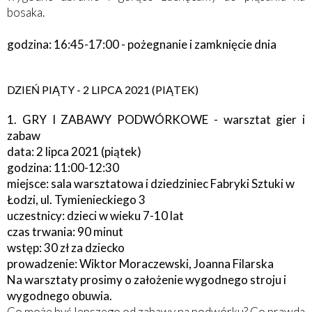
bosaka.
godzina: 16:45-17:00 - pożegnanie i zamknięcie dnia
DZIEŃ PIĄTY - 2 LIPCA 2021 (PIĄTEK)
1. GRY I ZABAWY PODWÓRKOWE - warsztat gier i
zabaw
data: 2 lipca 2021 (piątek)
godzina: 11:00-12:30
miejsce: sala warsztatowa i dziedziniec Fabryki Sztuki w
Łodzi, ul. Tymienieckiego 3
uczestnicy: dzieci w wieku 7-10 lat
czas trwania: 90 minut
wstęp: 30 zł za dziecko
prowadzenie: Wiktor Moraczewski, Joanna Filarska
Na warsztaty prosimy o założenie wygodnego stroju i
wygodnego obuwia.
Co może być lepszego od zabawy na podwórku? Co prawda