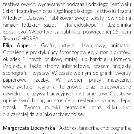
festiwalowych, wydawanych podczas Łódzkiego Festiwalu
Szkół Teatralnych oraz Ogólnopolskiego Festiwalu Teatru
Młodych „Dziatwa”. Publikował swoje teksty również na
łamach łódzkich gazet - „Kalejdoskopu” i „Dziennika
Łódzkiego”. Współtwórca publikacji poświęconej 15-leciu
Teatru CHOREA.
Filip Appel
- Grafik, artysta dźwiękowy, animator.
Codziennie praktykujący fotoszopowiec, autor plakatów,
okładek i innych druków, mniej lub bardziej ulotnych.
Projektuje także strony internetowe, czasem projekty
scenografii i wystaw. W czasie wolnym od grafiki tworzy
papierowe rzeźby. W swojej pracy muzycznej
wykorzystuje nagrania terenowe oraz przetworzone
dźwięki, nie używa tradycyjnych instrumentów. Często w
opisie swoich nagrań stosuje określenia - szumy, zlepy,
trzaski. Twórca muzyki teatralnej oraz kilku płyt.
Najczęściej działa jako arciv ev noise.
Małgorzata Lipczyńska
- Aktorka, tancerka, choreografka,