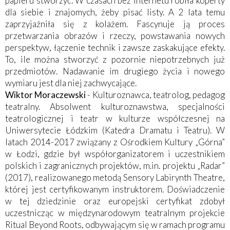
papieru stworzyć. W czasach bez internetu robiła koperty
dla siebie i znajomych, żeby pisać listy. A 2 lata temu
zaprzyjaźniła się z kolażem. Fascynuje ją proces
przetwarzania obrazów i rzeczy, powstawania nowych
perspektyw, łączenie technik i zawsze zaskakujące efekty.
To, ile można stworzyć z pozornie niepotrzebnych już
przedmiotów. Nadawanie im drugiego życia i nowego
wymiaru jest dla niej zachwycające.
Wiktor Moraczewski
- Kulturoznawca, teatrolog, pedagog
teatralny. Absolwent kulturoznawstwa, specjalności
teatrologicznej i teatr w kulturze współczesnej na
Uniwersytecie Łódzkim (Katedra Dramatu i Teatru). W
latach 2014-2017 związany z Ośrodkiem Kultury „Górna”
w Łodzi, gdzie był współorganizatorem i uczestnikiem
polskich i zagranicznych projektów, m.in. projektu „Radar”
(2017), realizowanego metodą Sensory Labirynth Theatre,
której jest certyfikowanym instruktorem. Doświadczenie
w tej dziedzinie oraz europejski certyfikat zdobył
uczestnicząc w międzynarodowym teatralnym projekcie
Ritual Beyond Roots, odbywającym się w ramach programu