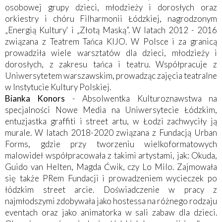
osobowej grupy dzieci, młodzieży i dorosłych oraz
orkiestry i chóru Filharmonii Łódzkiej, nagrodzonym
„Energią Kultury' i „Złotą Maską”. W latach 2012 - 2016
związana z Teatrem Tańca KIJO. W Polsce i za granicą
prowadziła wiele warsztatów dla dzieci, młodzieży i
dorosłych, z zakresu tańca i teatru. Współpracuje z
Uniwersytetem warszawskim, prowadząc zajęcia teatralne
w Instytucie Kultury Polskiej.
Bianka Konors
- Absolwentka Kulturoznawstwa na
specjalności Nowe Media na Uniwersytecie Łódzkim,
entuzjastka graffiti i street artu, w Łodzi zachwyciły ją
murale. W latach 2018-2020 związana z Fundacją Urban
Forms, gdzie przy tworzeniu wielkoformatowych
malowideł współpracowała z takimi artystami, jak: Okuda,
Guido van Helten, Magda Ćwik, czy Lo Milo. Zajmowała
się także PRem Fundacji i prowadzeniem wycieczek po
łódzkim street arcie. Doświadczenie w pracy z
najmłodszymi zdobywała jako hostessa na różnego rodzaju
eventach oraz jako animatorka w sali zabaw dla dzieci.