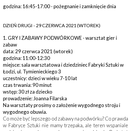
godzina: 16:45-17:00 - pożegnanie i zamknięcie dnia
DZIEŃ DRUGI - 29 CZERWCA 2021 (WTOREK)
1. GRY I ZABAWY PODWÓRKOWE
- warsztat gier i
zabaw
data: 29 czerwca 2021 (wtorek)
godzina: 11:00-12:30
miejsce: sala warsztatowa i dziedziniec Fabryki Sztuki w
Łodzi, ul. Tymienieckiego 3
uczestnicy: dzieci w wieku 7-10 lat
czas trwania: 90 minut
wstęp: 30 zł za dziecko
prowadzenie: Joanna Filarska
Na warsztaty prosimy o założenie wygodnego stroju i
wygodnego obuwia.
Co może być lepszego od zabawy na podwórku? Co prawda
w Fabryce Sztuki nie mamy trzepaka, ale teren wspaniale