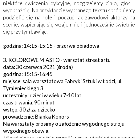
niektóre ćwiczenia dykcyjne, rozgrzejemy ciało, głos i
wyobraźnię. Na przykładzie wybranego tekstu spróbujemy
podzielić się na role i poczuć jak zawodowi aktorzy na
scenie, wspierając się wzajemnie i jednocześnie świetnie
się przy tym bawiąc.
godzina: 14:15-15:15 - przerwa obiadowa
3. KOLOROWE MIASTO - warsztat street artu
data: 30 czerwca 2021 (środa)
godzina: 15:15-16:45
miejsce: sala warsztatowa Fabryki Sztuki w Łodzi, ul.
Tymienieckiego 3
uczestnicy: dzieci w wieku 7-10 lat
czas trwania: 90 minut
wstęp: 30 zł za dziecko
prowadzenie: Bianka Konors
Na warsztaty prosimy o założenie wygodnego stroju i
wygodnego obuwia.
Mieszkając w "mieście murali" warto wiedzieć co nieco o