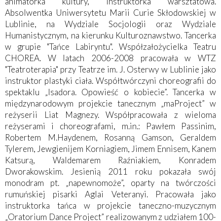
animatorka kultury, instruktorka warsztatowa.
Absolwentka Uniwersytetu Marii Curie Skłodowskiej w
Lublinie, na Wydziale Socjologii oraz Wydziale
Humanistycznym, na kierunku Kulturoznawstwo. Tancerka
w grupie "Tańce Labiryntu". Współzałożycielka Teatru
CHOREA. W latach 2006-2008 pracowała w WTZ
"Teatroterapia" przy Teatrze im. J. Osterwy w Lublinie jako
instruktor plastyki ciała. Współtwórczyni choreografii do
spektaklu „Isadora. Opowieść o kobiecie”. Tancerka w
międzynarodowym projekcie tanecznym „maProject” w
reżyserii Liat Magnezy. Współpracowała z wieloma
reżyserami i choreografami, m.in.: Pawłem Passinim,
Robertem M.Haydenem, Rosanną Gamson, Geraldem
Tylerem, Jewgienijem Korniagiem, Jimem Ennisem, Kanem
Katsurą, Waldemarem Raźniakiem, Konradem
Dworakowskim. Jesienią 2011 roku pokazała swój
monodram pt. „napewnomoże”, oparty na twórczości
rumuńskiej pisarki Aglai Veteranyi. Pracowała jako
instruktorka tańca w projekcie taneczno-muzycznym
„Oratorium Dance Project” realizowanym z udziałem 100-