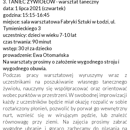
3. TANIEC ŻYWIOŁÓW - warsztat taneczny
data: 1 lipca 2021 (czwartek)
godzina: 15:15-16:45
miejsce: sala warsztatowa Fabryki Sztuki w Łodzi, ul.
Tymienieckiego 3
uczestnicy: dzieci w wieku 7-10 lat
czas trwania: 90 minut
wstęp: 30 zł za dziecko
prowadzenie: Ewa Otomańska
Na warsztaty prosimy o założenie wygodnego stroju i
wygodnego obuwia.
Podczas pracy warsztatowej wyruszymy wraz z
uczestnikami na poszukiwanie własnego tanecznego
żywiołu, nauczymy się współpracować oraz orientować
wobec punktów w przestrzeni. W swobodnej improwizacji
każdy z uczestników będzie miał okazję rozpalić w sobie
roztańczony płonień, pozwolić by porwał go wewnętrzny
nurt, wznieść się w wirującym pędzie, lub znaleźć
równowagę przy ziemi. Na zajęcia prosimy zabrać
wygodne ubranie i gorąco zachęcamy do pląsania na