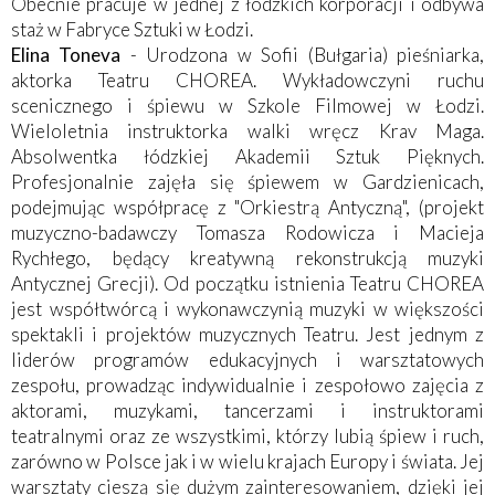
Obecnie pracuje w jednej z łódzkich korporacji i odbywa
staż w Fabryce Sztuki w Łodzi.
Elina Toneva
- Urodzona w Sofii (Bułgaria) pieśniarka,
aktorka Teatru CHOREA. Wykładowczyni ruchu
scenicznego i śpiewu w Szkole Filmowej w Łodzi.
Wieloletnia instruktorka walki wręcz Krav Maga.
Absolwentka łódzkiej Akademii Sztuk Pięknych.
Profesjonalnie zajęła się śpiewem w Gardzienicach,
podejmując współpracę z "Orkiestrą Antyczną", (projekt
muzyczno-badawczy Tomasza Rodowicza i Macieja
Rychłego, będący kreatywną rekonstrukcją muzyki
Antycznej Grecji). Od początku istnienia Teatru CHOREA
jest współtwórcą i wykonawczynią muzyki w większości
spektakli i projektów muzycznych Teatru. Jest jednym z
liderów programów edukacyjnych i warsztatowych
zespołu, prowadząc indywidualnie i zespołowo zajęcia z
aktorami, muzykami, tancerzami i instruktorami
teatralnymi oraz ze wszystkimi, którzy lubią śpiew i ruch,
zarówno w Polsce jak i w wielu krajach Europy i świata. Jej
warsztaty cieszą się dużym zainteresowaniem, dzięki jej