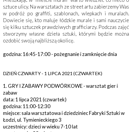
sztuce ulicy. Na warsztatach ze street artu zabierzemy Was
w podróż po graffiti, szablonach, wlepkach i muralach.
Dowiecie się, kto maluje łódzkie murale i sami nauczycie
się kilku sztuczek prawdziwych grafficiarzy. Podczas zajęć
stworzymy własne dzieła sztuki, którymi będzie można
ozdobić swoją najbliższą okolicę.
godzina: 16:45-17:00 - pożegnanie i zamknięcie dnia
DZIEŃ CZWARTY - 1 LIPCA 2021 (CZWARTEK)
1. GRY I ZABAWY PODWÓRKOWE - warsztat gier i
zabaw
data: 1 lipca 2021 (czwartek)
godzina: 11:00-12:30
miejsce: sala warsztatowa i dziedziniec Fabryki Sztuki w
Łodzi, ul. Tymienieckiego 3
uczestnicy: dzieci w wieku 7-10 lat