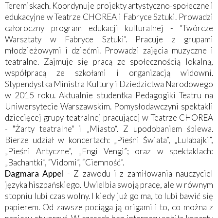
Teremiskach. Koordynuje projekty artystyczno-społeczne i
edukacyjne w Teatrze CHOREA i Fabryce Sztuki. Prowadzi
całoroczny program edukacji kulturalnej - "Twórcze
Warsztaty w Fabryce Sztuki". Pracuje z grupami
młodzieżowymi i dziećmi. Prowadzi zajęcia muzyczne i
teatralne. Zajmuje się pracą ze społecznością lokalną,
współpracą ze szkołami i organizacją widowni.
Stypendystka Ministra Kultury i Dziedzictwa Narodowego
w 2015 roku. Aktualnie studentka Pedagogiki Teatru na
Uniwersytecie Warszawskim. Pomysłodawczyni spektakli
dziecięcej grupy teatralnej pracującej w Teatrze CHOREA
- "Żarty teatralne" i „Miasto“. Z upodobaniem śpiewa.
Bierze udział w koncertach: „Pieśni Świata”, „Lulabajki”,
„Pieśni Antyczne”, „Engi Vengi”; oraz w spektaklach:
„Bachantki”, “Vidomi”, “Ciemność”.
Dagmara Appel
- Z zawodu i z zamiłowania nauczyciel
języka hiszpańskiego. Uwielbia swoją pracę, ale w równym
stopniu lubi czas wolny. I kiedy już go ma, to lubi bawić się
papierem. Od zawsze pociąga ją origami i to, co można z