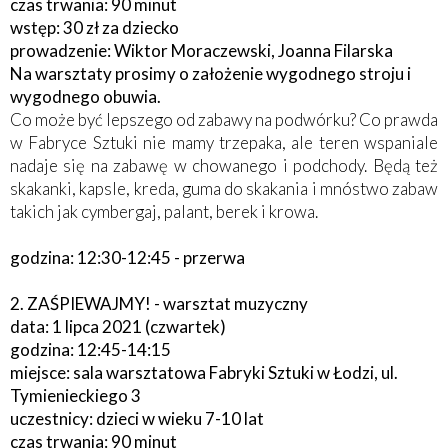
czas trwania: 90 minut
wstęp: 30 zł za dziecko
prowadzenie: Wiktor Moraczewski, Joanna Filarska
Na warsztaty prosimy o założenie wygodnego stroju i
wygodnego obuwia.
Co może być lepszego od zabawy na podwórku? Co prawda
w Fabryce Sztuki nie mamy trzepaka, ale teren wspaniale
nadaje się na zabawę w chowanego i podchody. Będą też
skakanki, kapsle, kreda, guma do skakania i mnóstwo zabaw
takich jak cymbergaj, palant, berek i krowa.
godzina: 12:30-12:45 - przerwa
2. ZAŚPIEWAJMY! - warsztat muzyczny
data: 1 lipca 2021 (czwartek)
godzina: 12:45-14:15
miejsce: sala warsztatowa Fabryki Sztuki w Łodzi, ul.
Tymienieckiego 3
uczestnicy: dzieci w wieku 7-10 lat
czas trwania: 90 minut