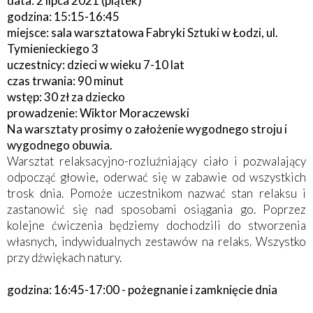
data: 2 lipca 2021 (piątek)
godzina: 15:15-16:45
miejsce: sala warsztatowa Fabryki Sztuki w Łodzi, ul.
Tymienieckiego 3
uczestnicy: dzieci w wieku 7-10 lat
czas trwania: 90 minut
wstęp: 30 zł za dziecko
prowadzenie: Wiktor Moraczewski
Na warsztaty prosimy o założenie wygodnego stroju i
wygodnego obuwia.
Warsztat relaksacyjno-rozluźniający ciało i pozwalający
odpocząć głowie, oderwać się w zabawie od wszystkich
trosk dnia. Pomoże uczestnikom nazwać stan relaksu i
zastanowić się nad sposobami osiągania go. Poprzez
kolejne ćwiczenia będziemy dochodzili do stworzenia
własnych, indywidualnych zestawów na relaks. Wszystko
przy dźwiękach natury.
godzina: 16:45-17:00 - pożegnanie i zamknięcie dnia