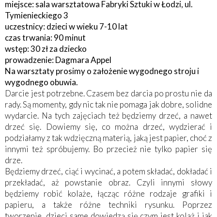
miejsce: sala warsztatowa Fabryki Sztuki w Łodzi, ul.
Tymienieckiego 3
uczestnicy: dzieci w wieku 7-10 lat
czas trwania: 90 minut
wstęp: 30 zł za dziecko
prowadzenie: Dagmara Appel
Na warsztaty prosimy o założenie wygodnego stroju i
wygodnego obuwia.
Darcie jest potrzebne. Czasem bez darcia po prostu nie da
rady. Są momenty, gdy nic tak nie pomaga jak dobre, solidne
wydarcie. Na tych zajęciach też będziemy drzeć, a nawet
drzeć się. Dowiemy się, co można drzeć, wydzierać i
podziałamy z tak wdzięczną materią, jaką jest papier, choć z
innymi też spróbujemy. Bo przecież nie tylko papier się
drze.
Będziemy drzeć, ciąć i wycinać, a potem składać, dokładać i
przekładać, aż powstanie obraz. Czyli innymi słowy
będziemy robić kolaże, łącząc różne rodzaje grafiki i
papieru, a także różne techniki rysunku. Poprzez
tworzenie, dzieci same dowiedzą się czym jest kolaż i jak