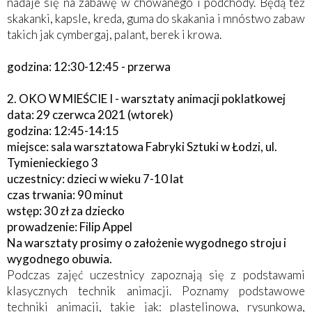
nadaje się na zabawę w chowanego i podchody. Będą też
skakanki, kapsle, kreda, guma do skakania i mnóstwo zabaw
takich jak cymbergaj, palant, berek i krowa.
godzina: 12:30-12:45 - przerwa
2. OKO W MIEŚCIE I - warsztaty animacji poklatkowej
data: 29 czerwca 2021 (wtorek)
godzina: 12:45-14:15
miejsce: sala warsztatowa Fabryki Sztuki w Łodzi, ul.
Tymienieckiego 3
uczestnicy: dzieci w wieku 7-10 lat
czas trwania: 90 minut
wstęp: 30 zł za dziecko
prowadzenie: Filip Appel
Na warsztaty prosimy o założenie wygodnego stroju i
wygodnego obuwia.
Podczas zajęć uczestnicy zapoznają się z podstawami
klasycznych technik animacji. Poznamy podstawowe
techniki animacji, takie jak: plastelinowa, rysunkowa,