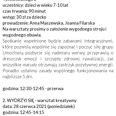
uczestnicy: dzieci w wieku 7-10 lat
czas trwania: 90 minut
wstęp: 30 zł za dziecko
prowadzenie: Anna Maszewska, Joanna Filarska
Na warsztaty prosimy o założenie wygodnego stroju i
wygodnego obuwia.
Spotkanie wypełnione będzie zabawami integracyjnymi,
które pozwolą wspólnie się zapoznać i poczuć siłę grupy.
Umożliwią pozbycie się nadmiaru werwy, przyprawią o
dreszczyk emocji i szczyptę zdrowej rywalizacji, zaś
wszystkie marudy otrzymają zastrzyk pozytywnej energii.
Ponadto ustalimy zasady wspólnego funkcjonowania na
najbliższe 5 dni.
godzina: 12:30-12:45 - przerwa
2. WYDRZYJ SIĘ - warsztat kreatywny
data: 28 czerwca 2021 (poniedziałek)
godzina: 12:45-14:15