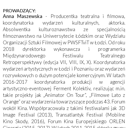
PROWADZĄCY:
Anna Maszewska
- Producentka teatralna i filmowa,
koordynatorka wydarzeń kulturalnych, aktorka.
Absolwentka kulturoznawstwa ze specjalnością
filmoznawstwo na Uniwersytecie Łódzkim oraz Wydziału
Organizacji Sztuki Filmowej w PWSFTviT w Łodzi. Od roku
2018 dyrektorka wykonawcza i programerka
Międzynarodowego Festiwalu Teatralnego
Retroperspektywy (edycja VII, VIII, IX, X). Koordynatorka
wydarzeń artystycznych w Łodzi i Poznaniu oraz wydarzeń
rozrywkowych o dużym potencjale komercyjnym. W latach
2016-2017 koordynatorka produkcji w agencji
artystyczno-eventowej Ferment Kolektiv, realizując m.in.
takie projekty jak „Animator On Tour”, „Filmowe Lato z
Orange” oraz wydarzenia towarzyszące podczas 43. Forum
wokół Kina. Współpracowała z takimi festiwalami jak 3D
Image Festival (2013), Transatlantyk Festival (Mobilne
Kino Skody, 2016), Forum Kina Europejskiego ORLEN
Cinergia (2015, 2017). W latach 2011-2015 aktorka grupy