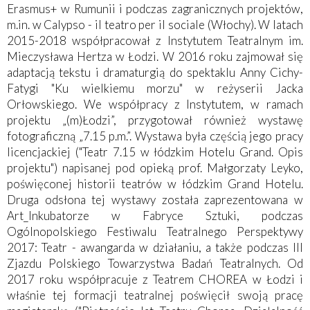
Erasmus+ w Rumunii i podczas zagranicznych projektów,
m.in. w Calypso - il teatro per il sociale (Włochy). W latach
2015-2018 współpracował z Instytutem Teatralnym im.
Mieczysława Hertza w Łodzi. W 2016 roku zajmował się
adaptacją tekstu i dramaturgią do spektaklu Anny Cichy-
Fatygi "Ku wielkiemu morzu" w reżyserii Jacka
Orłowskiego. We współpracy z Instytutem, w ramach
projektu „(m)Łodzi”, przygotował również wystawę
fotograficzną „7.15 p.m.”. Wystawa była częścią jego pracy
licencjackiej ("Teatr 7.15 w łódzkim Hotelu Grand. Opis
projektu") napisanej pod opieką prof. Małgorzaty Leyko,
poświęconej historii teatrów w łódzkim Grand Hotelu.
Druga odsłona tej wystawy została zaprezentowana w
Art_Inkubatorze w Fabryce Sztuki, podczas
Ogólnopolskiego Festiwalu Teatralnego Perspektywy
2017: Teatr - awangarda w działaniu, a także podczas III
Zjazdu Polskiego Towarzystwa Badań Teatralnych. Od
2017 roku współpracuje z Teatrem CHOREA w Łodzi i
właśnie tej formacji teatralnej poświęcił swoją pracę