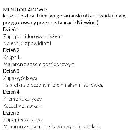
MENU OBIADOWE:
koszt: 15 zł za dzień (wegetariański obiad dwudaniowy,
przygotowany przez restaurację Niewinni)
Dzień 1
Zupa pomidorowa z ryżem
Naleśniki z powidłami
Dzień 2
Krupnik
Makaron z sosem pomidorowym
Dzień 3
Zupa ogórkowa
Falafelki z pieczonymi ziemniakami i surówką
Dzień 4
Krem z kukurydzy
Racuchy z jabłkami
Dzień 5
Zupa pieczarkowa
Makaron z sosem truskawkowym i czekoladą