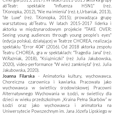
ab'Teatr: spektakle "Influenza H5N1" (reż.
T.Konopka, 2012), "Nie ma imienia" (reż. Ł.Urbaniak, 2013),
"de Luxe" (reż. T.Konopka, 2015); prowadząca grupę
warsztatową ab'Teatru. W latach 2015-2017 liderka i
aktorka w międzynarodowym projekcie "TAKE OVER:
Seeing young audiences through young people’s eyes"
(edycja polska), działającej w Teatrze CHOREA, realizacja
spektaklu "Error 404" (2016). Od 2018 aktorka zespołu
Teatru CHOREA, gra w spektaklach: "Tragedia Jana" (reż.
W.Raźniak, 2018), "Książniczki" (reż Julia Jakubowska,
2020), video-performance "W wież zamknięta" (reż. Julia
Jakubowska, 2020).
Joanna Filarska
- Animatorka kultury, wychowawca.
Choreiczna czarownica i kawiarka. Pracowała jako
wychowawca w świetlicy środowiskowej Pracowni
Alternatywnego Wychowania w Łodzi, w świetlicy dla
dzieci w wieku przedszkolnym „Kraina Pełna Skarbów” w
Łodzi oraz jako wychowawca i animatorka na
Uniwersytecie Powszechnym im. Jana Józefa Lipskiego w