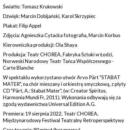
Światło: Tomasz Krukowski
Dźwięk: Marcin Dobijański, Karol Skrzypiec
Plakat: Filip Appel
Zdjęcia: Agnieszka Cytacka fotografia, Marcin Korbus
Kierowniczka produkcji: Ola Shaya
Produkcja: Teatr CHOREA, Fabryka Sztuki w Łodzi,
Norweski Narodowy Teatr Tańca Współczesnego -
Carte Blanche
W spektaklu wykorzystano utwór Arvo Pärt "STABAT
MATER", na chór mieszany i orkiestrę smyczkową, z płyty
CD "Pärt, A.: Stabat Mater", (w: Creator Spiritus,
Harmonia Mundi Fr, 2011). Wykonania odbywają się za
zgodą wydawnictwa Universal Edition A.G.
Premiera: 19 sierpnia 2022, Teatr CHOREA,
Międzynarodowy Festiwal Teatralny Retroperspektywy
Czas trwania: 80 minut (bez przerw)