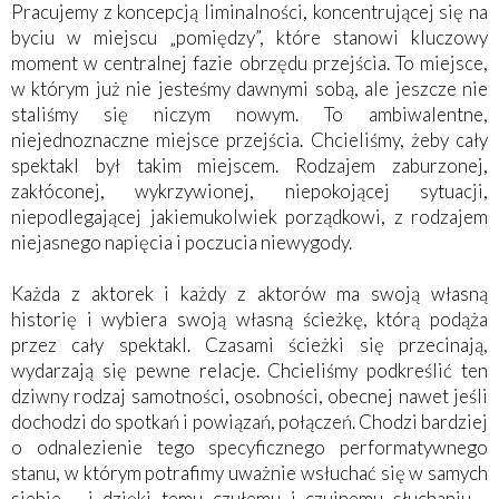
Pracujemy z koncepcją liminalności, koncentrującej się na
byciu w miejscu „pomiędzy”, które stanowi kluczowy
moment w centralnej fazie obrzędu przejścia. To miejsce,
w którym już nie jesteśmy dawnymi sobą, ale jeszcze nie
staliśmy się niczym nowym. To ambiwalentne,
niejednoznaczne miejsce przejścia. Chcieliśmy, żeby cały
spektakl był takim miejscem. Rodzajem zaburzonej,
zakłóconej, wykrzywionej, niepokojącej sytuacji,
niepodlegającej jakiemukolwiek porządkowi, z rodzajem
niejasnego napięcia i poczucia niewygody.
Każda z aktorek i każdy z aktorów ma swoją własną
historię i wybiera swoją własną ścieżkę, którą podąża
przez cały spektakl. Czasami ścieżki się przecinają,
wydarzają się pewne relacje. Chcieliśmy podkreślić ten
dziwny rodzaj samotności, osobności, obecnej nawet jeśli
dochodzi do spotkań i powiązań, połączeń. Chodzi bardziej
o odnalezienie tego specyficznego performatywnego
stanu, w którym potrafimy uważnie wsłuchać się w samych
siebie - i dzięki temu czułemu i czujnemu słuchaniu -