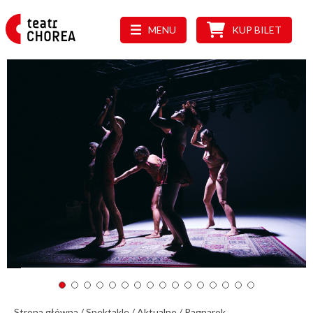
MENU
KUP BILET
Strona główna
/
Spektakle
/
Aktualne
/
Ragnarok