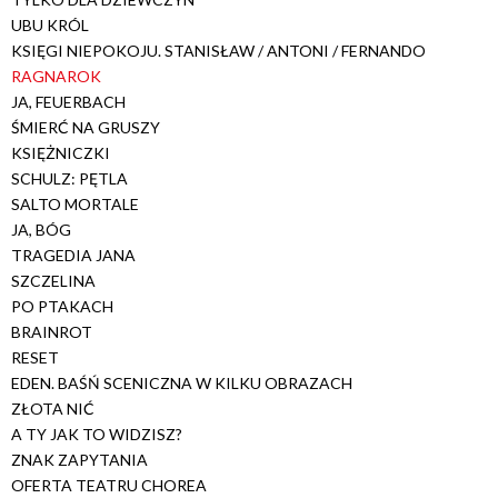
UBU KRÓL
KSIĘ­GI NIE­PO­KO­JU. STA­NI­SŁAW / AN­TO­NI / FER­NAN­DO
RAGNAROK
JA, FEUERBACH
ŚMIERĆ NA GRUSZY
KSIĘŻNICZKI
SCHULZ: PĘTLA
SALTO MORTALE
JA, BÓG
TRAGEDIA JANA
SZCZELINA
PO PTAKACH
BRAINROT
RESET
EDEN. BAŚŃ SCENICZNA W KILKU OBRAZACH
ZŁOTA NIĆ
A TY JAK TO WIDZISZ?
ZNAK ZAPYTANIA
OFERTA TEATRU CHOREA