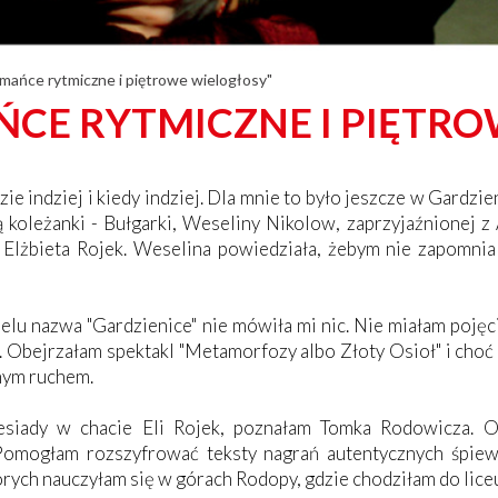
amańce rytmiczne i piętrowe wielogłosy"
AŃCE RYTMICZNE I PIĘTR
e indziej i kiedy indziej. Dla mnie to było jeszcze w Gardzie
oleżanki - Bułgarki, Weseliny Nikolow, zaprzyjaźnionej z 
Elżbieta Rojek. Weselina powiedziała, żebym nie zapomnial
lu nazwa "Gardzienice" nie mówiła mi nic. Nie miałam pojęci
e. Obejrzałam spektakl "Metamorfozy albo Złoty Osioł" i cho
onym ruchem.
iesiady w chacie Eli Rojek, poznałam Tomka Rodowicza. 
 Pomogłam rozszyfrować teksty nagrań autentycznych śpiew
 których nauczyłam się w górach Rodopy, gdzie chodziłam do lic