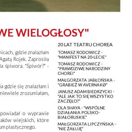
OWE WIELOGŁOSY"
20 LAT TEATRU CHOREA
nicach, gdzie znalazłam
TOMASZ RODOWICZ -
"MANIFEST NA 20-LECIE"
Agatą Rojek. Zaprosiła
TOMASZ RODOWICZ -
a śpiwora. "Śpiwór?" -
"PRAWDZIWE NARODZINY
CHOREI"
MAŁGORZATA JABŁOŃSKA -
"GRABIEŻ W AVERNAKØ"
a gdzie się znalazłam i
JANUSZ ADAM BIEDRZYCKI -
ć niewiele zrozumiałam,
"ALE JAK TO SIĘ WSZYSTKO
ZACZĘŁO?"
OLA SHAYA - "WSPÓLNE
DZIAŁANIA POLSKO-
Opowiadał o wyprawie
BIAŁORUSKIE"
aków wiejskich, które
MAŁGORZATA LIPCZYŃSKA -
eum plastycznego.
"NIE ŻAŁUJĘ"