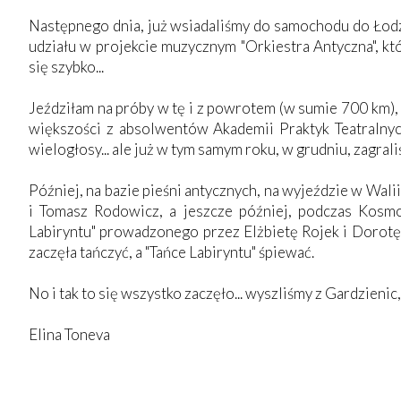
Następnego dnia, już wsiadaliśmy do samochodu do Łodzi
udziału w projekcie muzycznym "Orkiestra Antyczna", któ
się szybko...
Jeździłam na próby w tę i z powrotem (w sumie 700 km),
większości z absolwentów Akademii Praktyk Teatralnych
wielogłosy... ale już w tym samym roku, w grudniu, zagral
Później, na bazie pieśni antycznych, na wyjeździe w Wali
i Tomasz Rodowicz, a jeszcze później, podczas Kosm
Labiryntu" prowadzonego przez Elżbietę Rojek i Dorotę
zaczęła tańczyć, a "Tańce Labiryntu" śpiewać.
No i tak to się wszystko zaczęło... wyszliśmy z Gardzienic, 
Elina Toneva