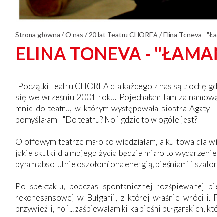
Strona główna
/
O nas
/
20 lat Teatru CHOREA
/
Elina Toneva - "Ł
ELINA TONEVA - "ŁAM
"Początki Teatru CHOREA dla każdego z nas są trochę gdzi
się we wrześniu 2001 roku. Pojechałam tam za namową k
mnie do teatru, w którym występowała siostra Agaty - 
pomyślałam - "Do teatru? No i gdzie to w ogóle jest?"
O offowym teatrze mało co wiedziałam, a kultowa dla wie
jakie skutki dla mojego życia będzie miało to wydarzeni
byłam absolutnie oszołomiona energią, pieśniami i szal
Po spektaklu, podczas spontanicznej rozśpiewanej b
rekonesansowej w Bułgarii, z której właśnie wrócili.
przywieźli, no i... zaśpiewałam kilka pieśni bułgarskich,