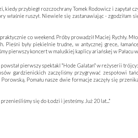
, kiedy przybiegł rozczochrany Tomek Rodowicz i zapytał czy
ry właśnie ruszył. Niewiele się zastanawiając - zgodziłam s
 praktycznie co weekend. Próby prowadził Maciej Rychły. Młod
. Pieśni były piekielnie trudne, w antycznej grece, łamańc
iśmy pierwszy koncert w maluśkiej kaplicy ariańskej w Pałacu 
i powstał pierwszy spektakl "Hode Galatan" w reżyserii trójcy
osów gardzienickich zaczęliśmy przygrywać zespołowi tań
 Porowską. Pomału nasze dwie formacje zaczęły się przenika
przenieśliśmy się do Łodzi i jesteśmy. Już 20 lat..."