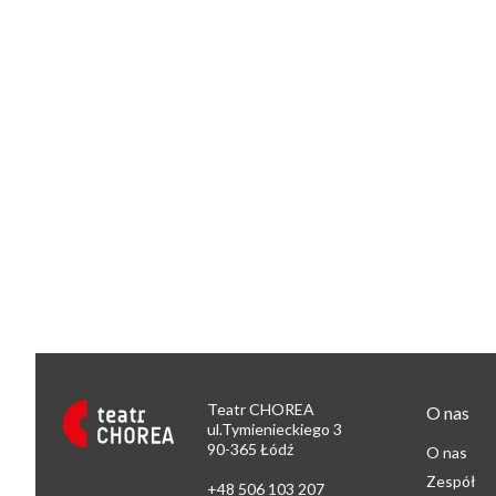
Teatr CHOREA
O nas
ul.Tymienieckiego 3
90-365 Łódź
O nas
Zespół
+48 506 103 207