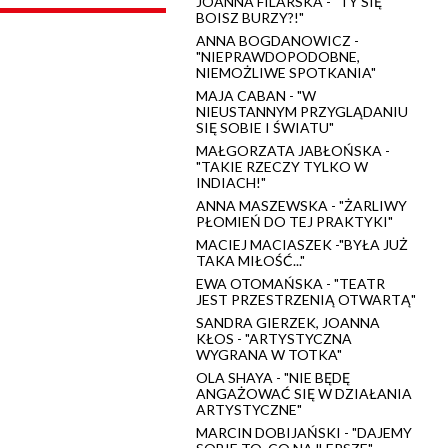
JOANNA FILARSKA - "TY SIĘ
BOISZ BURZY?!"
ANNA BOGDANOWICZ -
"NIEPRAWDOPODOBNE,
NIEMOŻLIWE SPOTKANIA"
MAJA CABAN - "W
NIEUSTANNYM PRZYGLĄDANIU
SIĘ SOBIE I ŚWIATU"
MAŁGORZATA JABŁOŃSKA -
"TAKIE RZECZY TYLKO W
INDIACH!"
ANNA MASZEWSKA - "ŻARLIWY
PŁOMIEŃ DO TEJ PRAKTYKI"
MACIEJ MACIASZEK -"BYŁA JUŻ
TAKA MIŁOŚĆ..."
EWA OTOMAŃSKA - "TEATR
JEST PRZESTRZENIĄ OTWARTĄ"
SANDRA GIERZEK, JOANNA
KŁOS - "ARTYSTYCZNA
WYGRANA W TOTKA"
OLA SHAYA - "NIE BĘDĘ
ANGAŻOWAĆ SIĘ W DZIAŁANIA
ARTYSTYCZNE"
MARCIN DOBIJAŃSKI - "DAJEMY