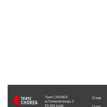
Teatr CHOREA
O nas
ul.Tymienieckiego 3
90-365 Łódź
O nas