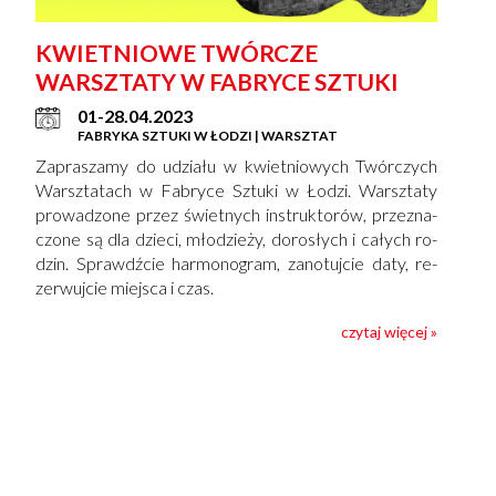
KWIETNIOWE TWÓRCZE
WARSZTATY W FABRYCE SZTUKI
01-28.04.2023
FABRYKA SZTUKI W ŁODZI | WARSZTAT
Za­pra­sza­my do udzia­łu w kwietniowych Twór­czych
Warsz­ta­tach w Fa­bry­ce Sztu­ki w Ło­dzi. Warsz­ta­ty
pro­wa­dzo­ne przez świet­nych in­struk­to­rów, prze­zna­
czo­ne są dla dzie­ci, mło­dzie­ży, do­ro­słych i ca­łych ro­
dzin. Sprawdź­cie har­mo­no­gram, za­no­tuj­cie daty, re­
zer­wuj­cie miej­sca i czas.
czytaj więcej »