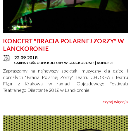
KONCERT "BRACIA POLARNEJ ZORZY" W
LANCKORONIE
22.09.2018
GMINNY OŚRODEK KULTURY W LANCKORONIE | KONCERT
Zapraszamy na najnowszy spektakl muzyczny dla dzieci i
dorosłych "Bracia Polarnej Zorzy" Teatru CHOREA i Teatru
Figur z Krakowa, w ramach Objazdowego Festiwalu
Teatralnego Dilettante 2018 w Lanckoronie.
czytaj więcej »