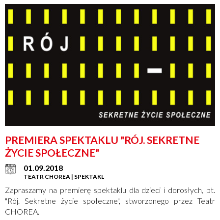
PREMIERA SPEKTAKLU "RÓJ. SEKRETNE
ŻYCIE SPOŁECZNE"
01.09.2018
TEATR CHOREA | SPEKTAKL
Zapraszamy na premierę spektaklu dla dzieci i dorosłych, pt.
"Rój. Sekretne życie społeczne", stworzonego przez Teatr
CHOREA.