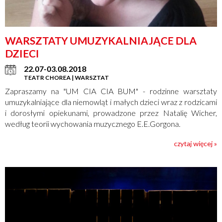
WARSZTATY UMUZYKALNIAJĄCE DLA
DZIECI
22.07-03.08.2018
TEATR CHOREA | WARSZTAT
Zapraszamy na "UM CIA CIA BUM" - rodzinne warsztaty
umuzykalniające dla niemowląt i małych dzieci wraz z rodzicami
i dorosłymi opiekunami, prowadzone przez Natalię Wicher,
według teorii wychowania muzycznego E.E.Gorgona.
czytaj więcej »