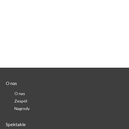
O nas
O nas
Zespół
Nagrody
Spektakle