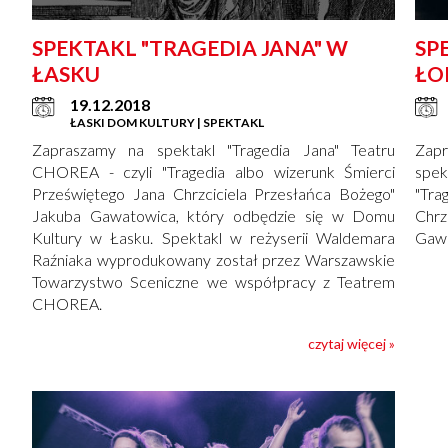
SPEKTAKL "TRAGEDIA JANA" W
SP
ŁASKU
ŁO
19.12.2018
ŁASKI DOM KULTURY | SPEKTAKL
Zapraszamy na spektakl "Tragedia Jana" Teatru
Zap
CHOREA - czyli "Tragedia albo wizerunk Śmierci
spek
Przeświętego Jana Chrzciciela Przesłańca Bożego"
"Tra
Jakuba Gawatowica, który odbędzie się w Domu
Chr
Kultury w Łasku. Spektakl w reżyserii Waldemara
Gawa
Raźniaka wyprodukowany został przez Warszawskie
Towarzystwo Sceniczne we współpracy z Teatrem
CHOREA.
czytaj więcej »