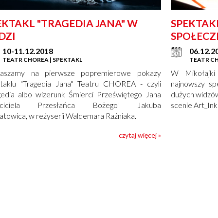
EKTAKL "TRAGEDIA JANA" W
SPEKTAKL
DZI
SPOŁECZ
10-11.12.2018
06.12.2
TEATR CHOREA | SPEKTAKL
TEATR CH
raszamy na pierwsze popremierowe pokazy
W Mikołajki
taklu "Tragedia Jana" Teatru CHOREA - czyli
najnowszy sp
gedia albo wizerunk Śmierci Przeświętego Jana
dużych widzów 
zciciela Przesłańca Bożego" Jakuba
scenie Art_In
towica, w reżyserii Waldemara Raźniaka.
czytaj więcej »