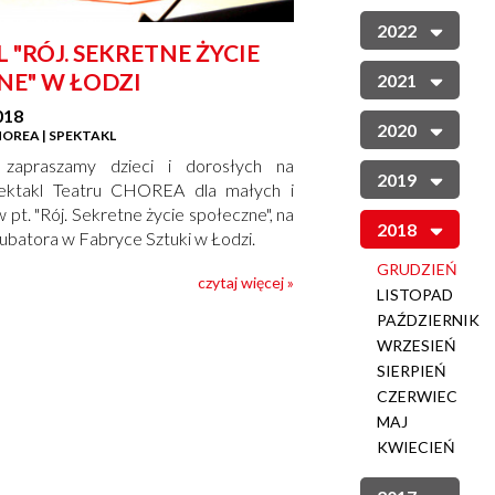
2022
 "RÓJ. SEKRETNE ŻYCIE
NE" W ŁODZI
2021
018
2020
OREA | SPEKTAKL
 zapraszamy dzieci i dorosłych na
2019
ektakl Teatru CHOREA dla małych i
pt. "Rój. Sekretne życie społeczne", na
2018
kubatora w Fabryce Sztuki w Łodzi.
GRUDZIEŃ
czytaj więcej »
LISTOPAD
PAŹDZIERNIK
WRZESIEŃ
SIERPIEŃ
CZERWIEC
MAJ
KWIECIEŃ