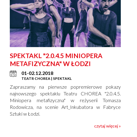
SPEKTAKL "2.0.4.5 MINIOPERA
METAFIZYCZNA" W ŁODZI
01-02.12.2018
TEATR CHOREA | SPEKTAKL
Zapraszamy na pierwsze popremierowe pokazy
najnowszego spektaklu Teatru CHOREA "2.0.4.5.
Miniopera metafizyczna" w reżyserii Tomasza
Rodowicza, na scenie Art_Inkubatora w Fabryce
Sztuki w Łodzi.
czytaj więcej »