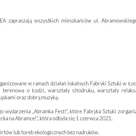
EA zapraszają wszystkich mieszkańców ul. Abramowskiego
rganizowane w ramach działań lokalnych Fabryki Sztuki w Łod
a terenowa o Łodzi, warsztaty sitodruku, warsztaty relaks
kąskami oraz dobrą muzyką.
go wydarzenia „Abramka Fest!”, które Fabryka Sztuki zorg
cka na Abramce!”, która odbyła się 1 czerwca 2021.
irtów lub toreb ekologicznych bez nadruków.