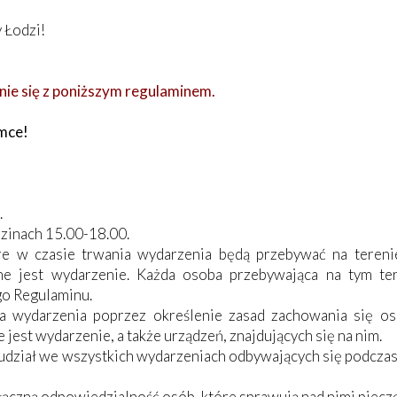
 Łodzi!
ie się z poniższym regulaminem.
mce!
.
dzinach 15.00-18.00.
óre w czasie trwania wydarzenia będą przebywać na tere
e jest wydarzenie. Każda osoba przebywająca na tym ter
go Regulaminu.
a wydarzenia poprzez określenie zasad zachowania się o
 jest wydarzenie, a także urządzeń, znajdujących się na nim.
udział we wszystkich wydarzeniach odbywających się podczas
łączną odpowiedzialność osób, które sprawują nad nimi piecz