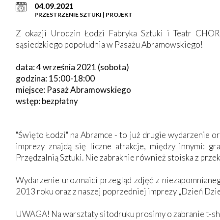
04.09.2021
PRZESTRZENIE SZTUKI | PROJEKT
Z okazji Urodzin Łodzi Fabryka Sztuki i Teatr CHOR
sąsiedzkiego popołudnia w Pasażu Abramowskiego!
data: 4 września 2021 (sobota)
godzina: 15:00-18:00
miejsce: Pasaż Abramowskiego
wstęp: bezpłatny
"Święto Łodzi" na Abramce - to już drugie wydarzenie o
imprezy znajdą się liczne atrakcje, między innymi: gr
Przędzalnią Sztuki. Nie zabraknie również stoiska z prze
Wydarzenie urozmaici przegląd zdjęć z niezapomniane
2013 roku oraz z naszej poprzedniej imprezy „Dzień Dzie
UWAGA! Na warsztaty sitodruku prosimy o zabranie t-sh