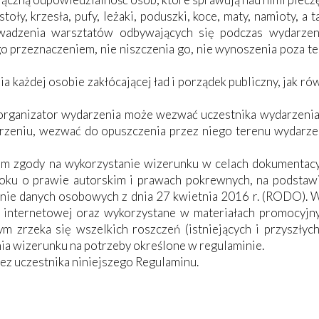
toły, krzesła, pufy, leżaki, poduszki, koce, maty, namioty, a 
owadzenia warsztatów odbywających się podczas wydarzen
o przeznaczeniem, nie niszczenia go, nie wynoszenia poza te
 każdej osobie zakłócającej ład i porządek publiczny, jak r
 organizator wydarzenia może wezwać uczestnika wydarzenia
rzeniu, wezwać do opuszczenia przez niego terenu wydarze
em zgody na wykorzystanie wizerunku w celach dokumentacy
oku o prawie autorskim i prawach pokrewnych, na podstawie 
ie danych osobowych z dnia 27 kwietnia 2016 r. (RODO). W
e internetowej oraz wykorzystane w materiałach promocyjny
m zrzeka się wszelkich roszczeń (istniejących i przyszły
nia wizerunku na potrzeby określone w regulaminie.
zez uczestnika niniejszego Regulaminu.