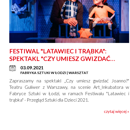
FESTIWAL "LATAWIEC I TRĄBKA":
SPEKTAKL "CZY UMIESZ GWIZDAĆ
JOANNO?"
03.09.2021
FABRYKA SZTUKI W ŁODZI | WARSZTAT
Zapraszamy na spektakl „Czy umiesz gwizdać Joanno?"
Teatru Guliwer z Warszawy, na scenie Art_Inkubatora w
Fabryce Sztuki w Łodzi, w ramach Festiwalu "Latawiec i
trąbka" - Przegląd Sztuki dla Dzieci 2021.
czytaj więcej »