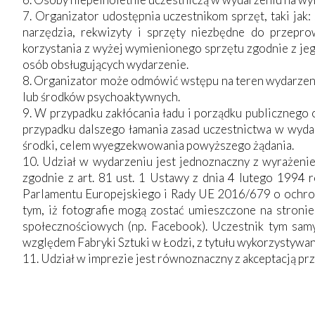
7. Organizator udostępnia uczestnikom sprzęt, taki jak: s
narzędzia, rekwizyty i sprzęty niezbędne do przepr
korzystania z wyżej wymienionego sprzętu zgodnie z jeg
osób obsługujących wydarzenie.
8. Organizator może odmówić wstępu na teren wydarzenia
lub środków psychoaktywnych.
9. W przypadku zakłócania ładu i porządku publicznego
przypadku dalszego łamania zasad uczestnictwa w wyda
środki, celem wyegzekwowania powyższego żądania.
10. Udział w wydarzeniu jest jednoznaczny z wyrażeni
zgodnie z art. 81 ust. 1 Ustawy z dnia 4 lutego 1994 r
Parlamentu Europejskiego i Rady UE 2016/679 o ochron
tym, iż fotografie mogą zostać umieszczone na stroni
społecznościowych (np. Facebook). Uczestnik tym samy
względem Fabryki Sztuki w Łodzi, z tytułu wykorzystywa
11. Udział w imprezie jest równoznaczny z akceptacją pr