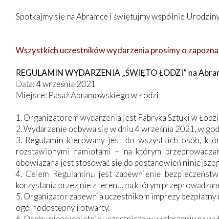
Spotkajmy się na Abramce i świętujmy wspólnie Urodziny
Wszystkich uczestników wydarzenia prosimy o zapoznan
REGULAMIN WYDARZENIA „ŚWIĘTO ŁODZI” na Abra
Data: 4 września 2021
Miejsce: Pasaż Abramowskiego w Łodz
i
1. Organizatorem wydarzenia jest Fabryka Sztuki w Łodzi
2. Wydarzenie odbywa się w dniu 4 września 2021, w go
3. Regulamin kierowany jest do wszystkich osób, kt
rozstawionymi namiotami – na którym przeprowadzan
obowiązana jest stosować się do postanowień niniejsze
4. Celem Regulaminu jest zapewnienie bezpieczeństw
korzystania przez nie z terenu, na którym przeprowadzane
5. Organizator zapewnia uczestnikom imprezy bezpłatny 
ogólnodostępny i otwarty.
6. Osoby niepełnoletnie uczestniczą w wydarzeniu na wy