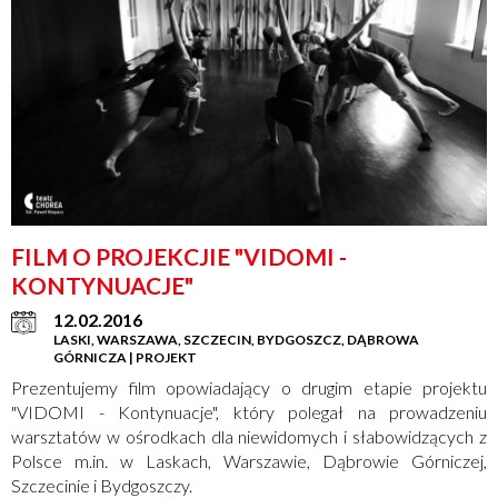
FILM O PROJEKCJIE "VIDOMI -
KONTYNUACJE"
12.02.2016
LASKI, WARSZAWA, SZCZECIN, BYDGOSZCZ, DĄBROWA
GÓRNICZA | PROJEKT
Prezentujemy film opowiadający o drugim etapie projektu
"VIDOMI - Kontynuacje", który polegał na prowadzeniu
warsztatów w ośrodkach dla niewidomych i słabowidzących z
Polsce m.in. w Laskach, Warszawie, Dąbrowie Górniczej,
Szczecinie i Bydgoszczy.