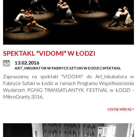
SPEKTAKL "VIDOMI" W ŁODZI
13.02.2016
ART_INKUBATOR W FABRYCE SZTUKI W ŁODZI | SPEKTAKL
Zapraszamy na spektakl "VIDOMI" do Art_Inkubatora w
Fabryce Sztuki w Łodzi w ramach Programu Współtworzenia
Wydarzeń PGNiG TRANSATLANTYK FESTIVAL w ŁODZI -
MikroGranty 2016.
czytaj więcej »