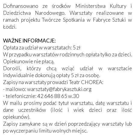
Dofinansowano ze środków Ministerstwa Kultury i
Dziedzictwa Narodowego. Warsztaty realizowane w
ramach projektu Twórcze Spotkania w Fabryce Sztuki w
Łodzi.
WAŻNE INFORMACJE:
Opłata za udział w warsztatach: 5 zł
W przypadku warsztatów rodzinnych opłata tylko za dzieci.
Opiekunowie nie płacą.
Dorośli, którzy chcą wziąć udział w warsztacie
indywidualnie dokonują opłaty 5 zł za osobę.
Zapisy na warsztaty prowadzi Teatr CHOREA:
- mailowo: warsztaty@fabrykasztuki.org
- telefonicznie: 42 646 88 65 w.30
W mailu prosimy podać tytuł warsztatu, datę warsztatu i
dane uczestników (ilość i wiek dzieci oraz ilość
opiekunów).
Zapisy zamykane są w dzień poprzedzający warsztaty lub
po wyczerpaniu limitu wolnych miejsc.