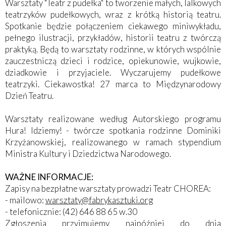
Warsztaty "Teatr z pudełka" to tworzenie małych, lalkowych
teatrzyków pudełkowych, wraz z krótką historią teatru.
Spotkanie będzie połączeniem ciekawego miniwykładu,
pełnego ilustracji, przykładów, historii teatru z twórczą
praktyką. Będą to warsztaty rodzinne, w których wspólnie
zauczestniczą dzieci i rodzice, opiekunowie, wujkowie,
dziadkowie i przyjaciele. Wyczarujemy pudełkowe
teatrzyki. Ciekawostka! 27 marca to Międzynarodowy
Dzień Teatru.
Warsztaty realizowane według Autorskiego programu
Hura! Idziemy! - twórcze spotkania rodzinne Dominiki
Krzyżanowskiej, realizowanego w ramach stypendium
Ministra Kultury i Dziedzictwa Narodowego.
WAŻNE INFORMACJE:
Zapisy na bezpłatne warsztaty prowadzi Teatr CHOREA:
- mailowo:
warsztaty@fabrykasztuki.org
- telefonicznie: (42) 646 88 65 w.30
Zgłoszenia przyjmujemy najpóźniej do dnia