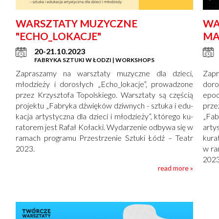
WARSZTATY MUZYCZNE
WA
"ECHO_LOKACJE"
MA
W 
20-21.10.2023
IN
FABRYKA SZTUKI W ŁODZI | WORKSHOPS
Zapraszamy na warsztaty muzyczne dla dzieci,
Zapr
młodzieży i dorosłych „Echo_lokacje”, prowadzone
doro
przez Krzysztofa Topolskiego. Warsz­ta­ty są czę­ścią
epoc
pro­jek­tu „Fa­bry­ka dźwię­ków dziw­nych - sztu­ka i edu­
prze
ka­cja ar­ty­stycz­na dla dzie­ci i mło­dzie­ży”, któ­re­go ku­
„Fab
ra­to­rem jest Ra­fał Ko­łac­ki. Wy­da­rze­nie od­by­wa się w
art
ra­mach pro­gra­mu Prze­strze­nie Sztu­ki Łódź – Te­atr
kura
2023.
w ra
2023
read more »