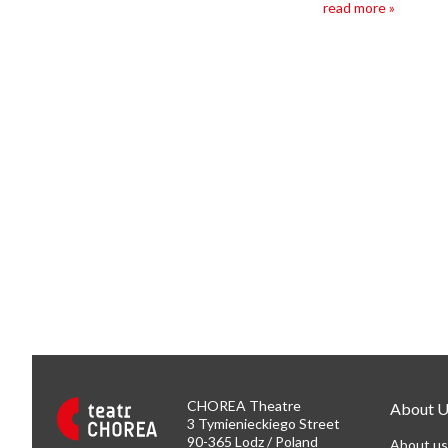
read more »
CHOREA Theatre
About U
3 Tymienieckiego Street
90-365 Lodz / Poland
About us