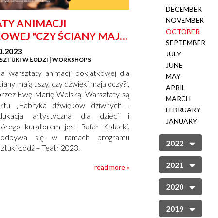
DECEMBER
NOVEMBER
TY ANIMACJI
OCTOBER
OWEJ "CZY ŚCIANY MAJĄ
SEPTEMBER
Y DŹWIĘKI MAJĄ OCZY?"
0.2023
JULY
SZTUKI W ŁODZI | WORKSHOPS
JUNE
a warsztaty animacji poklatkowej dla
MAY
ciany mają uszy, czy dźwięki mają oczy?”,
APRIL
rzez Ewę Marię Wolską. Warsztaty są
MARCH
ektu „Fabryka dźwięków dziwnych -
FEBRUARY
ukacja artystyczna dla dzieci i
JANUARY
tórego kuratorem jest Rafał Kołacki.
 odbywa się w ramach programu
2022
ztuki Łódź – Teatr 2023.
2021
read more »
2020
2019