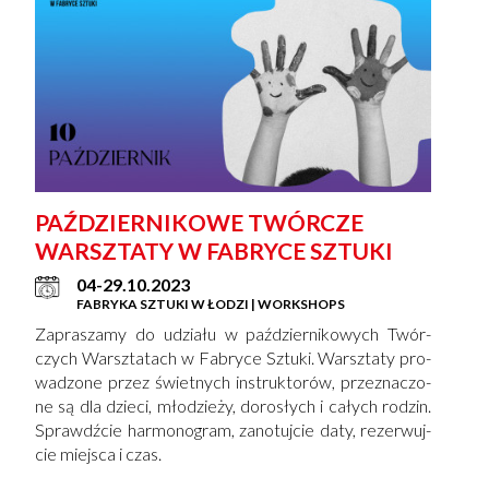
PAŹDZIERNIKOWE TWÓR­CZE
WARSZ­TA­TY W FA­BRY­CE SZTU­KI
04-29.10.2023
FABRYKA SZTUKI W ŁODZI | WORKSHOPS
Zapraszamy do udzia­łu w październikowych Twór­
czych Warsz­ta­tach w Fabryce Sztuki. Warsz­ta­ty pro­
wa­dzo­ne przez świet­nych in­struk­to­rów, prze­zna­czo­
ne są dla dzie­ci, mło­dzie­ży, do­ro­słych i ca­łych ro­dzin.
Sprawdź­cie har­mo­no­gram, za­no­tuj­cie daty, re­zer­wuj­
cie miej­sca i czas.