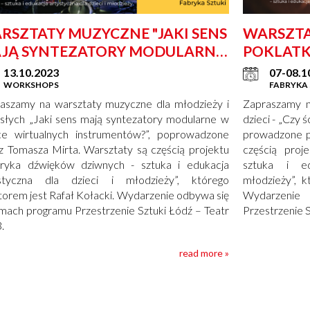
RSZTATY MUZYCZNE "JAKI SENS
WARSZTA
JĄ SYNTEZATORY MODULARNE
POKLATK
EPOCE WIRTUALNYCH
USZY, CZ
13.10.2023
07-08.1
STRUMENTÓW?"
WORKSHOPS
FABRYKA 
aszamy na warsztaty muzyczne dla młodzieży i
Zapraszamy n
słych „Jaki sens mają syntezatory modularne w
dzieci - „Czy ś
e wirtualnych instrumentów?”, poprowadzone
prowadzone p
z Tomasza Mirta. Warsztaty są częścią projektu
częścią proj
ryka dźwięków dziwnych - sztuka i edukacja
sztuka i ed
ystyczna dla dzieci i młodzieży”, którego
młodzieży”, k
torem jest Rafał Kołacki. Wydarzenie odbywa się
Wydarzenie
mach programu Przestrzenie Sztuki Łódź – Teatr
Przestrzenie S
.
read more »