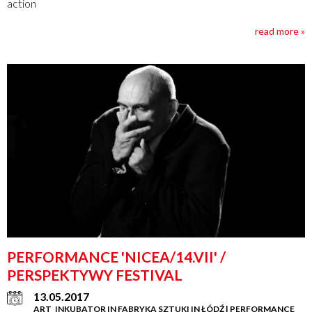
action
read more »
PERFORMANCE 'NICEA/14.VII' /
PERSPEKTYWY FESTIVAL
13.05.2017
ART_INKUBATOR IN FABRYKA SZTUKI IN ŁÓDŹ | PERFORMANCE