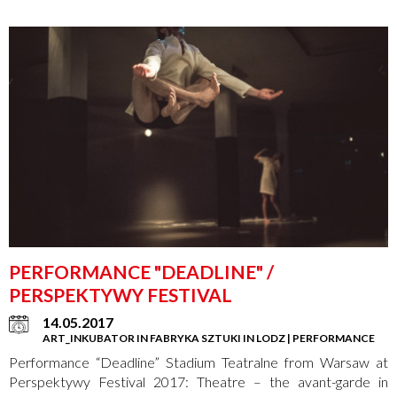
PERFORMANCE "DEADLINE" /
PERSPEKTYWY FESTIVAL
14.05.2017
ART_INKUBATOR IN FABRYKA SZTUKI IN LODZ | PERFORMANCE
Performance “Deadline” Stadium Teatralne from Warsaw at
Perspektywy Festival 2017: Theatre – the avant-garde in