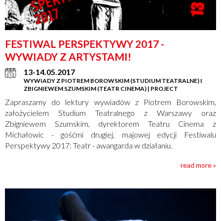
FESTIWAL PERSPEKTYWY 2017 -
WYWIADY Z ARTYSTAMI!
13-14.05.2017
WYWIADY Z PIOTREM BOROWSKIM (STUDIUM TEATRALNE) I
ZBIGNIEWEM SZUMSKIM (TEATR CINEMA) | PROJECT
Zapraszamy do lektury wywiadów z Piotrem Borowskim,
założycielem Studium Teatralnego z Warszawy oraz
Zbigniewem Szumskim, dyrektorem Teatru Cinema z
Michałowic - gośćmi drugiej, majowej edycji Festiwalu
Perspektywy 2017: Teatr - awangarda w działaniu.
read more »