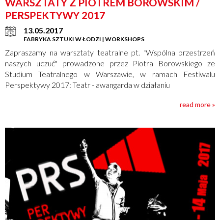
WARSZTATY Z PIOTREM BOROWSKIM /
PERSPEKTYWY 2017
13.05.2017
FABRYKA SZTUKI W ŁODZI | WORKSHOPS
Zapraszamy na warsztaty teatralne pt. "Wspólna przestrzeń
naszych uczuć" prowadzone przez Piotra Borowskiego ze
Studium Teatralnego w Warszawie, w ramach Festiwalu
Perspektywy 2017: Teatr - awangarda w działaniu
read more »