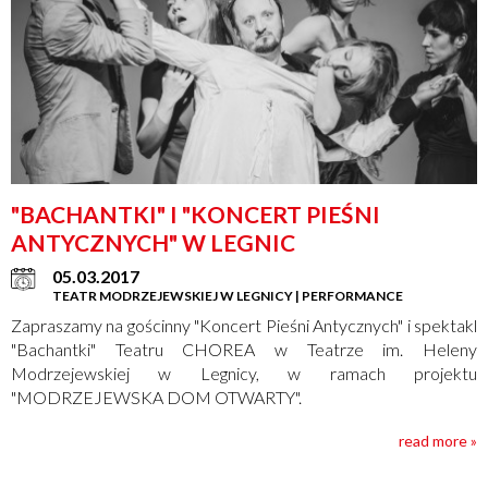
"BACHANTKI" I "KONCERT PIEŚNI
ANTYCZNYCH" W LEGNIC
05.03.2017
TEATR MODRZEJEWSKIEJ W LEGNICY | PERFORMANCE
Zapraszamy na gościnny "Koncert Pieśni Antycznych" i spektakl
"Bachantki" Teatru CHOREA w Teatrze im. Heleny
Modrzejewskiej w Legnicy, w ramach projektu
"MODRZEJEWSKA DOM OTWARTY".
read more »