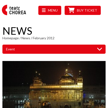
MENU
BUY TICKET
NEWS
Homepage
/
News
/
February 2012
Event